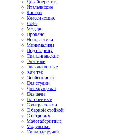
Дизайнерские
Итальянские
Кантри
Классические
Лофт
Модерн
Прованс
Неоклассика
Минимализм
Под старину
Скандинавские
Элитные
Эксклюзивные
Хай-тек
Особенности
Для студии
Для хрущевки
Для дачи
Встроенные
С антресолями
С барной стойкой
С островом
Малогабаритные
Модульные
Скрытые ручки