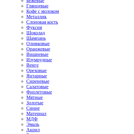
Бежевые
Глянцевые
Кофе с молоком
Металлик
Слоновая кость
Фуксия
Шоколад
Шампань
Оливковые
Оранжевые
Вишневые
Изумрудные
Венге
Ореховые
Янтарные
Сиреневые
Салатовые
Фиолетовые
Мятные
Золотые
Синие
Материал
МДФ
Эмаль
Акрил