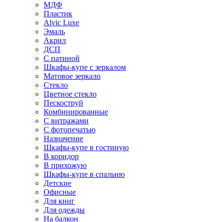
МДФ
Пластик
Alvic Luxe
Эмаль
Акрил
ДСП
С патиной
Шкафы-купе с зеркалом
Матовое зеркало
Стекло
Цветное стекло
Пескоструй
Комбинированные
С витражами
С фотопечатью
Назначение
Шкафы-купе в гостиную
В коридор
В прихожую
Шкафы-купе в спальню
Детские
Офисные
Для книг
Для одежды
На балкон