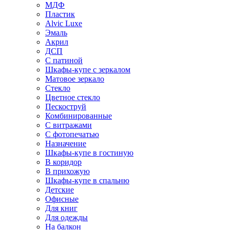
МДФ
Пластик
Alvic Luxe
Эмаль
Акрил
ДСП
С патиной
Шкафы-купе с зеркалом
Матовое зеркало
Стекло
Цветное стекло
Пескоструй
Комбинированные
С витражами
С фотопечатью
Назначение
Шкафы-купе в гостиную
В коридор
В прихожую
Шкафы-купе в спальню
Детские
Офисные
Для книг
Для одежды
На балкон