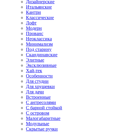
Дизайнерские
Итальянские
Кантри
Классические
Лофт
Модерн
Прованс
Неоклассика
Минимализм
Под старину
Скандинавские
Элитные
Эксклюзивные
Хай-тек
Особенности
Для студии
Для хрущевки
Для дачи
Встроенные
С антресолями
С барной стойкой
С островом
Малогабаритные
Модульные
Скрытые ручки