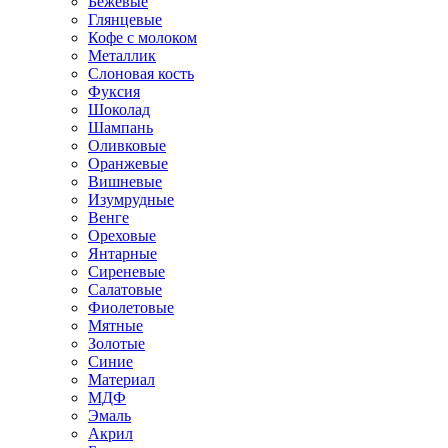
Бежевые
Глянцевые
Кофе с молоком
Металлик
Слоновая кость
Фуксия
Шоколад
Шампань
Оливковые
Оранжевые
Вишневые
Изумрудные
Венге
Ореховые
Янтарные
Сиреневые
Салатовые
Фиолетовые
Мятные
Золотые
Синие
Материал
МДФ
Эмаль
Акрил