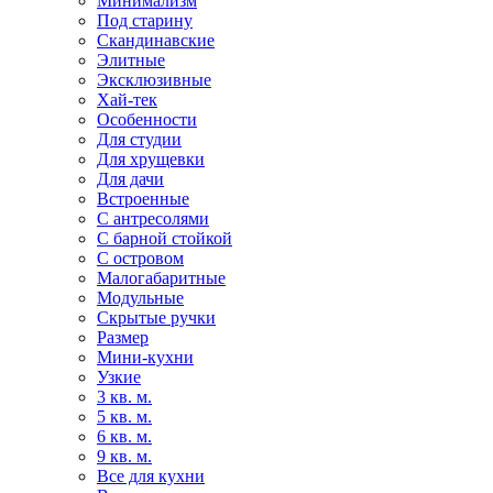
Минимализм
Под старину
Скандинавские
Элитные
Эксклюзивные
Хай-тек
Особенности
Для студии
Для хрущевки
Для дачи
Встроенные
С антресолями
С барной стойкой
С островом
Малогабаритные
Модульные
Скрытые ручки
Размер
Мини-кухни
Узкие
3 кв. м.
5 кв. м.
6 кв. м.
9 кв. м.
Все для кухни