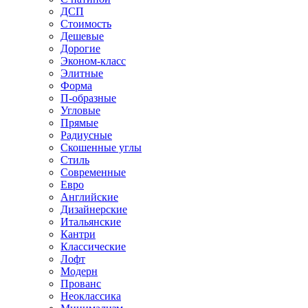
ДСП
Стоимость
Дешевые
Дорогие
Эконом-класс
Элитные
Форма
П-образные
Угловые
Прямые
Радиусные
Скошенные углы
Стиль
Современные
Евро
Английские
Дизайнерские
Итальянские
Кантри
Классические
Лофт
Модерн
Прованс
Неоклассика