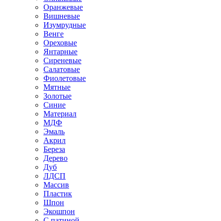
Оранжевые
Вишневые
Изумрудные
Венге
Ореховые
Янтарные
Сиреневые
Салатовые
Фиолетовые
Мятные
Золотые
Синие
Материал
МДФ
Эмаль
Акрил
Береза
Дерево
Дуб
ЛДСП
Массив
Пластик
Шпон
Экошпон
С патиной