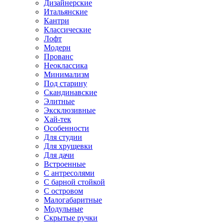
Дизайнерские
Итальянские
Кантри
Классические
Лофт
Модерн
Прованс
Неоклассика
Минимализм
Под старину
Скандинавские
Элитные
Эксклюзивные
Хай-тек
Особенности
Для студии
Для хрущевки
Для дачи
Встроенные
С антресолями
С барной стойкой
С островом
Малогабаритные
Модульные
Скрытые ручки