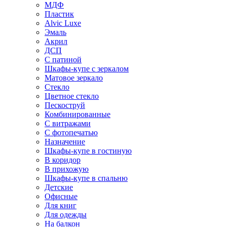
МДФ
Пластик
Alvic Luxe
Эмаль
Акрил
ДСП
С патиной
Шкафы-купе с зеркалом
Матовое зеркало
Стекло
Цветное стекло
Пескоструй
Комбинированные
С витражами
С фотопечатью
Назначение
Шкафы-купе в гостиную
В коридор
В прихожую
Шкафы-купе в спальню
Детские
Офисные
Для книг
Для одежды
На балкон