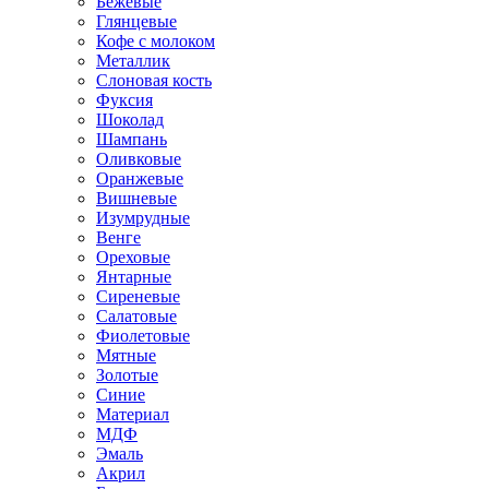
Бежевые
Глянцевые
Кофе с молоком
Металлик
Слоновая кость
Фуксия
Шоколад
Шампань
Оливковые
Оранжевые
Вишневые
Изумрудные
Венге
Ореховые
Янтарные
Сиреневые
Салатовые
Фиолетовые
Мятные
Золотые
Синие
Материал
МДФ
Эмаль
Акрил