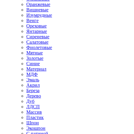
Оранжевые
Вишневые
Изумрудные
Венге
Ореховые
Янтарные
Сиреневые
Салатовые
Фиолетовые
Мятные
Золотые
Синие
Материал
МДФ
Эмаль
Акрил
Береза
Дерево
Дуб
ЛДСП
Массив
Пластик
Шпон
Экошпон
С патиной