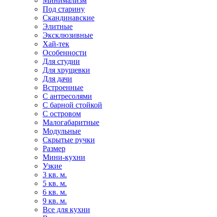
Минимализм
Под старину
Скандинавские
Элитные
Эксклюзивные
Хай-тек
Особенности
Для студии
Для хрущевки
Для дачи
Встроенные
С антресолями
С барной стойкой
С островом
Малогабаритные
Модульные
Скрытые ручки
Размер
Мини-кухни
Узкие
3 кв. м.
5 кв. м.
6 кв. м.
9 кв. м.
Все для кухни