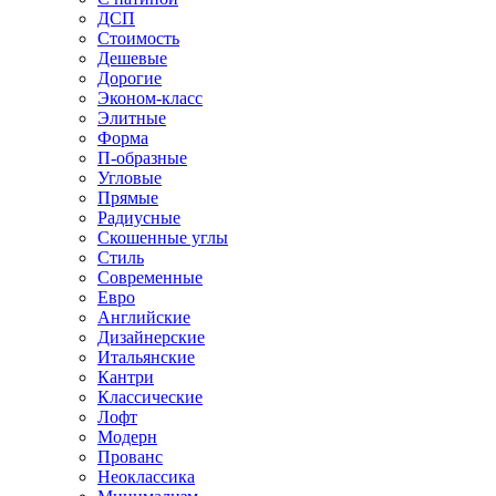
ДСП
Стоимость
Дешевые
Дорогие
Эконом-класс
Элитные
Форма
П-образные
Угловые
Прямые
Радиусные
Скошенные углы
Стиль
Современные
Евро
Английские
Дизайнерские
Итальянские
Кантри
Классические
Лофт
Модерн
Прованс
Неоклассика