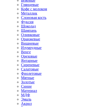
Бежевые
Глянцевые
Кофе с молоком
Металлик
Слоновая кость
Фуксия
Шоколад
Шампань
Оливковые
Оранжевые
Вишневые
Изумрудные
Венге
Ореховые
Янтарные
Сиреневые
Салатовые
Фиолетовые
Мятные
Золотые
Синие
Материал
МДФ
Эмаль
Акрил