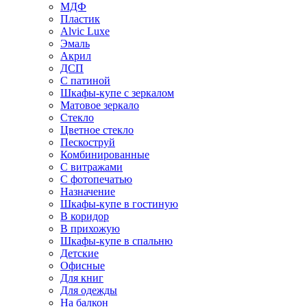
МДФ
Пластик
Alvic Luxe
Эмаль
Акрил
ДСП
С патиной
Шкафы-купе с зеркалом
Матовое зеркало
Стекло
Цветное стекло
Пескоструй
Комбинированные
С витражами
С фотопечатью
Назначение
Шкафы-купе в гостиную
В коридор
В прихожую
Шкафы-купе в спальню
Детские
Офисные
Для книг
Для одежды
На балкон