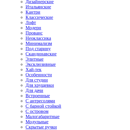
Дизайнерские
Итальянские
Кантри
Классические
Лофт
Модерн
Прованс
Неоклассика
Минимализм
Под старину
Скандинавские
Элитные
Эксклюзивные
Хай-тек
Особенности
Для студии
Для хрущевки
Для дачи
Встроенные
С антресолями
С барной стойкой
С островом
Малогабаритные
Модульные
Скрытые ручки