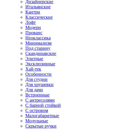
Дизайнерские
Итальянские
Кантри
Классические
Лофт
Модерн
Прованс
Неоклассика
Минимализм
Под старину
Скандинавские
Элитные
Эксклюзивные
Хай-тек
Особенности
Для студии
Для хрущевки
Для дачи
Встроенные
С антресолями
С барной стойкой
С островом
Малогабаритные
Модульные
Скрытые ручки