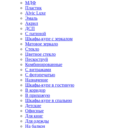
МДФ
Пластик
Alvic Luxe
Эмаль
Акрил
ДСП
С патиной
Шкафы-купе с зеркалом
Матовое зеркало
Стекло
Цветное стекло
Пескоструй
Комбинированные
С витражами
С фотопечатью
Назначение
Шкафы-купе в гостиную
В коридор
В прихожую
Шкафы-купе в спальню
Детские
Офисные
Для книг
Для одежды
На балкон