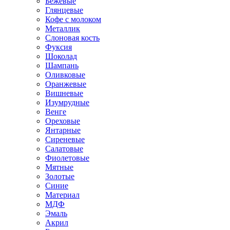
Бежевые
Глянцевые
Кофе с молоком
Металлик
Слоновая кость
Фуксия
Шоколад
Шампань
Оливковые
Оранжевые
Вишневые
Изумрудные
Венге
Ореховые
Янтарные
Сиреневые
Салатовые
Фиолетовые
Мятные
Золотые
Синие
Материал
МДФ
Эмаль
Акрил