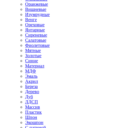
Оранжевые
Вишневые
Изумрудные
Венге
Ореховые
Янтарные
Сиреневые
Салатовые
Фиолетовые
Мятные
Золотые
Синие
Материал
МДФ
Эмаль
Акрил
Береза
Дерево
Дуб
ЛДСП
Массив
Пластик
Шпон
Экошпон
С патиной