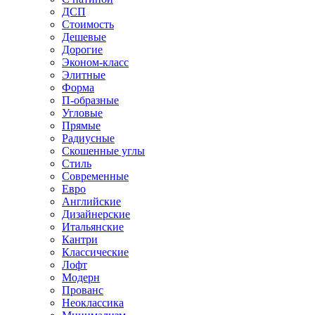
ДСП
Стоимость
Дешевые
Дорогие
Эконом-класс
Элитные
Форма
П-образные
Угловые
Прямые
Радиусные
Скошенные углы
Стиль
Современные
Евро
Английские
Дизайнерские
Итальянские
Кантри
Классические
Лофт
Модерн
Прованс
Неоклассика