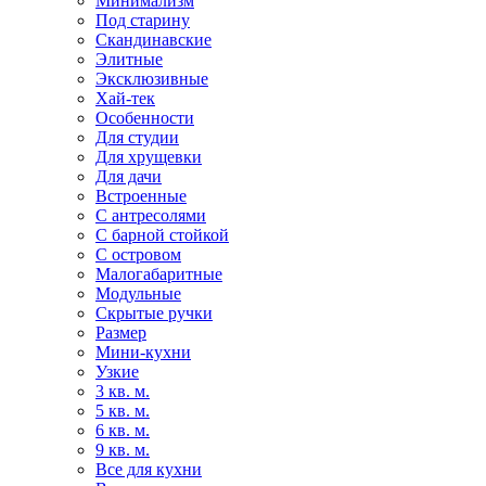
Минимализм
Под старину
Скандинавские
Элитные
Эксклюзивные
Хай-тек
Особенности
Для студии
Для хрущевки
Для дачи
Встроенные
С антресолями
С барной стойкой
С островом
Малогабаритные
Модульные
Скрытые ручки
Размер
Мини-кухни
Узкие
3 кв. м.
5 кв. м.
6 кв. м.
9 кв. м.
Все для кухни