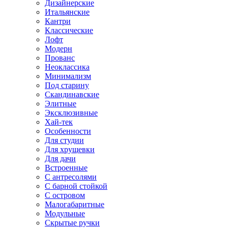
Дизайнерские
Итальянские
Кантри
Классические
Лофт
Модерн
Прованс
Неоклассика
Минимализм
Под старину
Скандинавские
Элитные
Эксклюзивные
Хай-тек
Особенности
Для студии
Для хрущевки
Для дачи
Встроенные
С антресолями
С барной стойкой
С островом
Малогабаритные
Модульные
Скрытые ручки