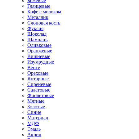
Бежевые
Глянцевые
Кофе с молоком
Металлик
Слоновая кость
Фуксия
Шоколад
Шампань
Оливковые
Оранжевые
Вишневые
Изумрудные
Венге
Ореховые
Янтарные
Сиреневые
Салатовые
Фиолетовые
Мятные
Золотые
Синие
Материал
МДФ
Эмаль
Акрил