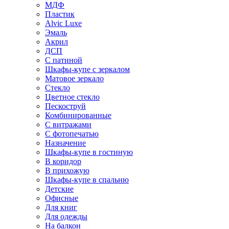
МДФ
Пластик
Alvic Luxe
Эмаль
Акрил
ДСП
С патиной
Шкафы-купе с зеркалом
Матовое зеркало
Стекло
Цветное стекло
Пескоструй
Комбинированные
С витражами
С фотопечатью
Назначение
Шкафы-купе в гостиную
В коридор
В прихожую
Шкафы-купе в спальню
Детские
Офисные
Для книг
Для одежды
На балкон