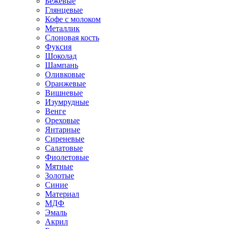
Бежевые
Глянцевые
Кофе с молоком
Металлик
Слоновая кость
Фуксия
Шоколад
Шампань
Оливковые
Оранжевые
Вишневые
Изумрудные
Венге
Ореховые
Янтарные
Сиреневые
Салатовые
Фиолетовые
Мятные
Золотые
Синие
Материал
МДФ
Эмаль
Акрил