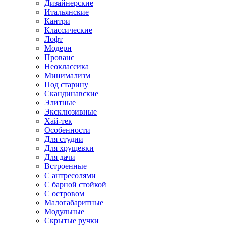
Дизайнерские
Итальянские
Кантри
Классические
Лофт
Модерн
Прованс
Неоклассика
Минимализм
Под старину
Скандинавские
Элитные
Эксклюзивные
Хай-тек
Особенности
Для студии
Для хрущевки
Для дачи
Встроенные
С антресолями
С барной стойкой
С островом
Малогабаритные
Модульные
Скрытые ручки