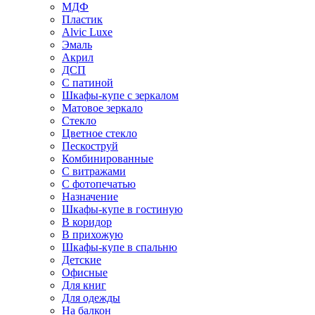
МДФ
Пластик
Alvic Luxe
Эмаль
Акрил
ДСП
С патиной
Шкафы-купе с зеркалом
Матовое зеркало
Стекло
Цветное стекло
Пескоструй
Комбинированные
С витражами
С фотопечатью
Назначение
Шкафы-купе в гостиную
В коридор
В прихожую
Шкафы-купе в спальню
Детские
Офисные
Для книг
Для одежды
На балкон