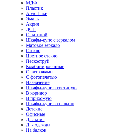
МДФ
Пластик
Alvic Luxe
Эмаль
Акрил
ДСП
С патиной
Шкафы-купе с зеркалом
Матовое зеркало
Стекло
Цветное стекло
Пескоструй
Комбинированные
С витражами
С фотопечатью
Назначение
Шкафы-купе в гостиную
В коридор
В прихожую
Шкафы-купе в спальню
Детские
Офисные
Для книг
Для одежды
На балкон