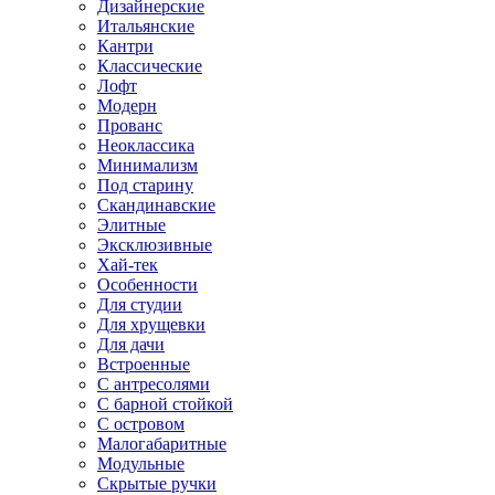
Дизайнерские
Итальянские
Кантри
Классические
Лофт
Модерн
Прованс
Неоклассика
Минимализм
Под старину
Скандинавские
Элитные
Эксклюзивные
Хай-тек
Особенности
Для студии
Для хрущевки
Для дачи
Встроенные
С антресолями
С барной стойкой
С островом
Малогабаритные
Модульные
Скрытые ручки