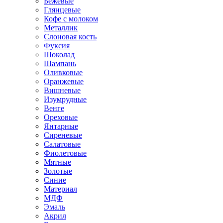
Бежевые
Глянцевые
Кофе с молоком
Металлик
Слоновая кость
Фуксия
Шоколад
Шампань
Оливковые
Оранжевые
Вишневые
Изумрудные
Венге
Ореховые
Янтарные
Сиреневые
Салатовые
Фиолетовые
Мятные
Золотые
Синие
Материал
МДФ
Эмаль
Акрил