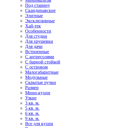
Минимализм
Под старину
Скандинавские
Элитные
Эксклюзивные
Хай-тек
Особенности
Для студии
Для хрущевки
Для дачи
Встроенные
С антресолями
С барной стойкой
С островом
Малогабаритные
Модульные
Скрытые ручки
Размер
Мини-кухни
Узкие
3 кв. м.
5 кв. м.
6 кв. м.
9 кв. м.
Все для кухни