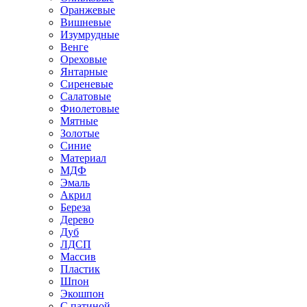
Оранжевые
Вишневые
Изумрудные
Венге
Ореховые
Янтарные
Сиреневые
Салатовые
Фиолетовые
Мятные
Золотые
Синие
Материал
МДФ
Эмаль
Акрил
Береза
Дерево
Дуб
ЛДСП
Массив
Пластик
Шпон
Экошпон
С патиной