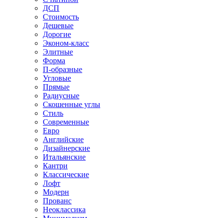
ДСП
Стоимость
Дешевые
Дорогие
Эконом-класс
Элитные
Форма
П-образные
Угловые
Прямые
Радиусные
Скошенные углы
Стиль
Современные
Евро
Английские
Дизайнерские
Итальянские
Кантри
Классические
Лофт
Модерн
Прованс
Неоклассика