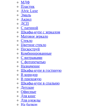
МДФ
Пластик
Alvic Luxe
Эмаль
Акрил
ДСП
С патиной
Шкафы-купе с зеркалом
Матовое зеркало
Стекло
Цветное стекло
Пескоструй
Комбинированные
С витражами
С фотопечатью
Назначение
Шкафы-купе в гостиную
В коридор
В прихожую
Шкафы-купе в спальню
Детские
Офисные
Для книг
Для одежды
На балкон