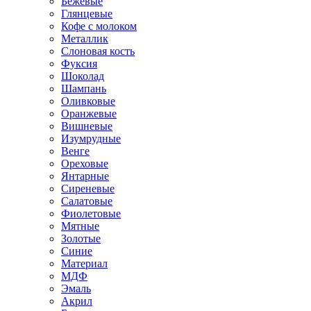
Бежевые
Глянцевые
Кофе с молоком
Металлик
Слоновая кость
Фуксия
Шоколад
Шампань
Оливковые
Оранжевые
Вишневые
Изумрудные
Венге
Ореховые
Янтарные
Сиреневые
Салатовые
Фиолетовые
Мятные
Золотые
Синие
Материал
МДФ
Эмаль
Акрил