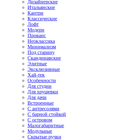
Дизайнерские
Итальянские
Кантри
Классические
Лофт
Модерн
Прованс
Неоклассика
Минимализм
Под старину
Скандинавские
Элитные
Эксклюзивные
Хай-тек
Особенности
Для студии
Для хрущевки
Для дачи
Встроенные
С антресолями
С барной стойкой
С островом
Малогабаритные
Модульные
Скрытые ручки