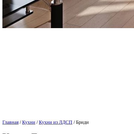
Главная
/
Кухни
/
Кухни из ЛДСП
/ Бриди