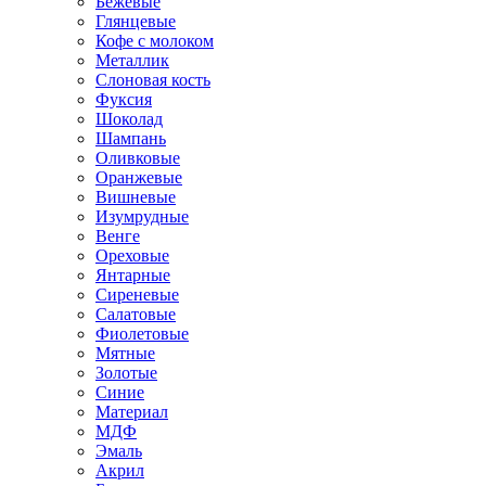
Бежевые
Глянцевые
Кофе с молоком
Металлик
Слоновая кость
Фуксия
Шоколад
Шампань
Оливковые
Оранжевые
Вишневые
Изумрудные
Венге
Ореховые
Янтарные
Сиреневые
Салатовые
Фиолетовые
Мятные
Золотые
Синие
Материал
МДФ
Эмаль
Акрил