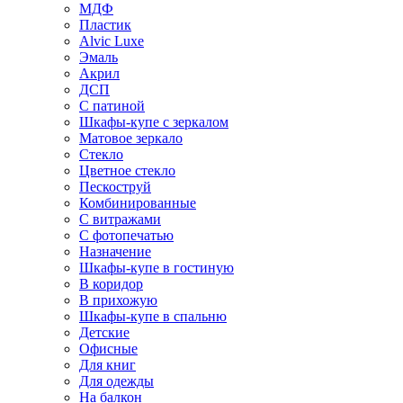
МДФ
Пластик
Alvic Luxe
Эмаль
Акрил
ДСП
С патиной
Шкафы-купе с зеркалом
Матовое зеркало
Стекло
Цветное стекло
Пескоструй
Комбинированные
С витражами
С фотопечатью
Назначение
Шкафы-купе в гостиную
В коридор
В прихожую
Шкафы-купе в спальню
Детские
Офисные
Для книг
Для одежды
На балкон