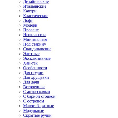
Дизайнерские
Итальянские
Кантри
Классические
Лофт
Модерн
Прованс
Неоклассика
Минимализм
Под старину
Скандинавские
Элитные
Эксклюзивные
Хай-тек
Особенности
Для студии
Для хрущевки
Для дачи
Встроенные
С антресолями
С барной стойкой
С островом
Малогабаритные
Модульные
Скрытые ручки