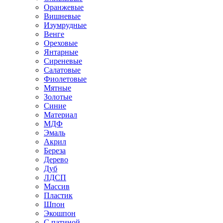
Оранжевые
Вишневые
Изумрудные
Венге
Ореховые
Янтарные
Сиреневые
Салатовые
Фиолетовые
Мятные
Золотые
Синие
Материал
МДФ
Эмаль
Акрил
Береза
Дерево
Дуб
ЛДСП
Массив
Пластик
Шпон
Экошпон
С патиной