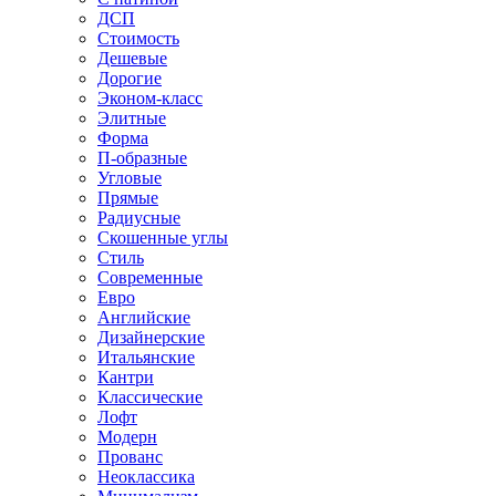
ДСП
Стоимость
Дешевые
Дорогие
Эконом-класс
Элитные
Форма
П-образные
Угловые
Прямые
Радиусные
Скошенные углы
Стиль
Современные
Евро
Английские
Дизайнерские
Итальянские
Кантри
Классические
Лофт
Модерн
Прованс
Неоклассика