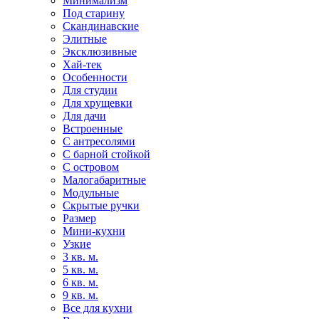
Минимализм
Под старину
Скандинавские
Элитные
Эксклюзивные
Хай-тек
Особенности
Для студии
Для хрущевки
Для дачи
Встроенные
С антресолями
С барной стойкой
С островом
Малогабаритные
Модульные
Скрытые ручки
Размер
Мини-кухни
Узкие
3 кв. м.
5 кв. м.
6 кв. м.
9 кв. м.
Все для кухни