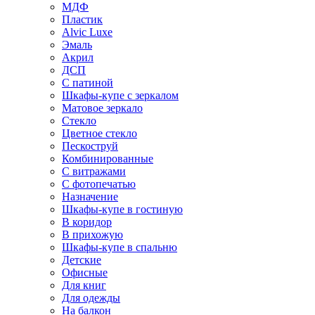
МДФ
Пластик
Alvic Luxe
Эмаль
Акрил
ДСП
С патиной
Шкафы-купе с зеркалом
Матовое зеркало
Стекло
Цветное стекло
Пескоструй
Комбинированные
С витражами
С фотопечатью
Назначение
Шкафы-купе в гостиную
В коридор
В прихожую
Шкафы-купе в спальню
Детские
Офисные
Для книг
Для одежды
На балкон