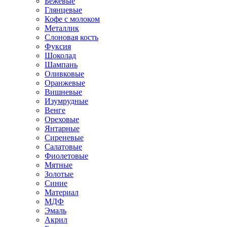
Бежевые
Глянцевые
Кофе с молоком
Металлик
Слоновая кость
Фуксия
Шоколад
Шампань
Оливковые
Оранжевые
Вишневые
Изумрудные
Венге
Ореховые
Янтарные
Сиреневые
Салатовые
Фиолетовые
Мятные
Золотые
Синие
Материал
МДФ
Эмаль
Акрил