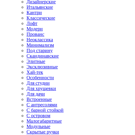
Дизайнерские
Итальянские
Кантри
Классические
Лофт
Модерн
Прованс
Неоклассика
Минимализм
Под старину
Скандинавские
Элитные
Эксклюзивные
Хай-тек
Особенности
Для студии
Для хрущевки
Для дачи
Встроенные
С антресолями
С барной стойкой
С островом
Малогабаритные
Модульные
Скрытые ручки