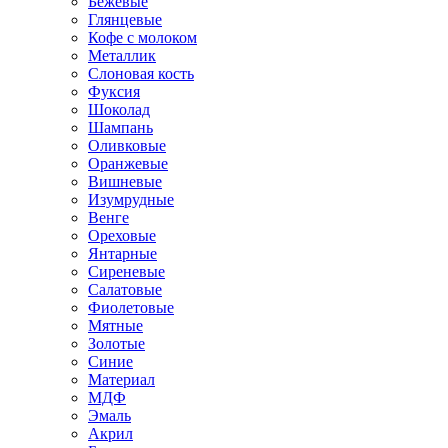
Бежевые
Глянцевые
Кофе с молоком
Металлик
Слоновая кость
Фуксия
Шоколад
Шампань
Оливковые
Оранжевые
Вишневые
Изумрудные
Венге
Ореховые
Янтарные
Сиреневые
Салатовые
Фиолетовые
Мятные
Золотые
Синие
Материал
МДФ
Эмаль
Акрил