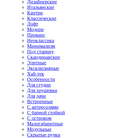
Дизайнерские
Итальянские
Кантри
Классические
Лофт
Модерн
Прованс
Неоклассика
Минимализм
Под старину
Скандинавские
Элитные
Эксклюзивные
Хай-тек
Особенности
Для студии
Для хрущевки
Для дачи
Встроенные
С антресолями
С барной стойкой
С островом
Малогабаритные
Модульные
Скрытые ручки