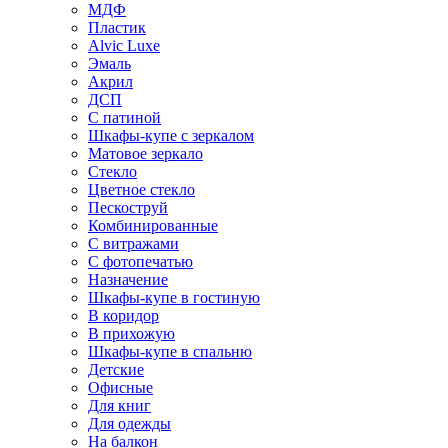
МДФ
Пластик
Alvic Luxe
Эмаль
Акрил
ДСП
С патиной
Шкафы-купе с зеркалом
Матовое зеркало
Стекло
Цветное стекло
Пескоструй
Комбинированные
С витражами
С фотопечатью
Назначение
Шкафы-купе в гостиную
В коридор
В прихожую
Шкафы-купе в спальню
Детские
Офисные
Для книг
Для одежды
На балкон