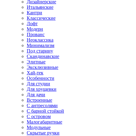
Дизайнерские
Итальянские
Кантри
Классические
Лофт
Модерн
Прованс
Неоклассика
Минимализм
Под старину
Скандинавские
Элитные
Эксклюзивные
Хай-тек
Особенности
Для студии
Для хрущевки
Для дачи
Встроенные
С антресолями
С барной стойкой
С островом
Малогабаритные
Модульные
Скрытые ручки