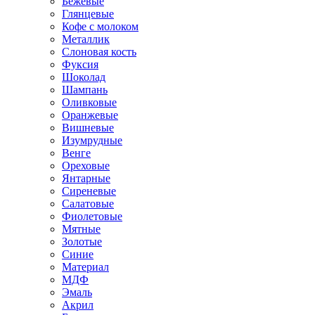
Бежевые
Глянцевые
Кофе с молоком
Металлик
Слоновая кость
Фуксия
Шоколад
Шампань
Оливковые
Оранжевые
Вишневые
Изумрудные
Венге
Ореховые
Янтарные
Сиреневые
Салатовые
Фиолетовые
Мятные
Золотые
Синие
Материал
МДФ
Эмаль
Акрил