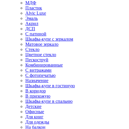
МДФ
Пластик
Alvic Luxe
Эмаль
Акрил
ДСП
С патиной
Шкафы-купе с зеркалом
Матовое зеркало
Стекло
Цветное стекло
Пескоструй
Комбинированные
С витражами
С фотопечатью
Назначение
Шкафы-купе в гостиную
В коридор
В прихожую
Шкафы-купе в спальню
Детские
Офисные
Для книг
Для одежды
На балкон