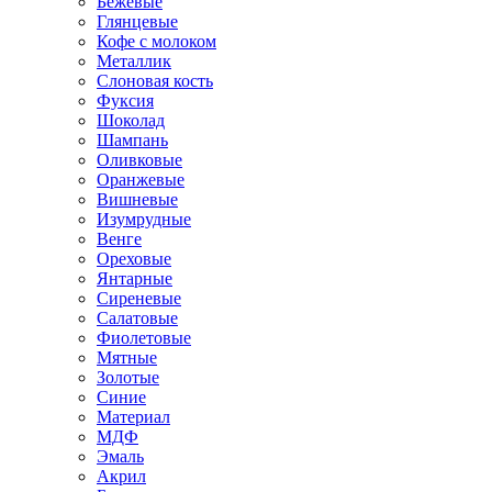
Бежевые
Глянцевые
Кофе с молоком
Металлик
Слоновая кость
Фуксия
Шоколад
Шампань
Оливковые
Оранжевые
Вишневые
Изумрудные
Венге
Ореховые
Янтарные
Сиреневые
Салатовые
Фиолетовые
Мятные
Золотые
Синие
Материал
МДФ
Эмаль
Акрил