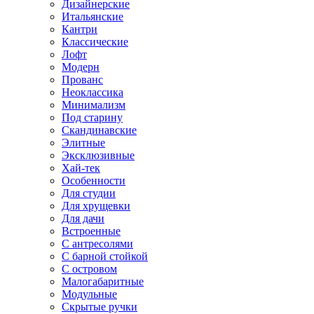
Дизайнерские
Итальянские
Кантри
Классические
Лофт
Модерн
Прованс
Неоклассика
Минимализм
Под старину
Скандинавские
Элитные
Эксклюзивные
Хай-тек
Особенности
Для студии
Для хрущевки
Для дачи
Встроенные
С антресолями
С барной стойкой
С островом
Малогабаритные
Модульные
Скрытые ручки