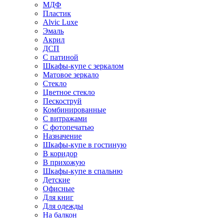
МДФ
Пластик
Alvic Luxe
Эмаль
Акрил
ДСП
С патиной
Шкафы-купе с зеркалом
Матовое зеркало
Стекло
Цветное стекло
Пескоструй
Комбинированные
С витражами
С фотопечатью
Назначение
Шкафы-купе в гостиную
В коридор
В прихожую
Шкафы-купе в спальню
Детские
Офисные
Для книг
Для одежды
На балкон