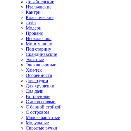
Дизайнерские
Итальянские
Кантри
Классические
Лофт
Модерн
Прованс
Неоклассика
Минимализм
Под старину
Скандинавские
Элитные
Эксклюзивные
Хай-тек
Особенности
Для студии
Для хрущевки
Для дачи
Встроенные
С антресолями
С барной стойкой
С островом
Малогабаритные
Модульные
Скрытые ручки