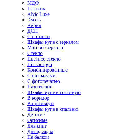
МДФ
Пластик
Alvic Luxe
Эмаль
Акрил
ДСП
С патиной
Шкафы-купе с зеркалом
Матовое зеркало
Стекло
Цветное стекло
Пескоструй
Комбинированные
С витражами
С фотопечатью
Назначение
Шкафы-купе в гостиную
В коридор
В прихожую
Шкафы-купе в спальню
Детские
Офисные
Для книг
Для одежды
На балкон