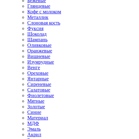
Бежевые
Глянцевые
Кофе с молоком
Металлик
Слоновая кость
Фуксия
Шоколад
Шампань
Оливковые
Оранжевые
Вишневые
Изумрудные
Венге
Ореховые
Янтарные
Сиреневые
Салатовые
Фиолетовые
Мятные
Золотые
Синие
Материал
МДФ
Эмаль
Акрил