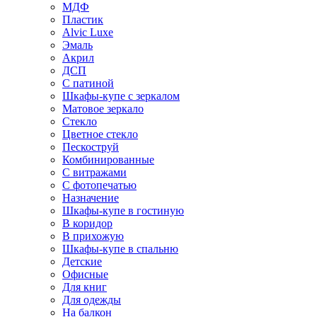
МДФ
Пластик
Alvic Luxe
Эмаль
Акрил
ДСП
С патиной
Шкафы-купе с зеркалом
Матовое зеркало
Стекло
Цветное стекло
Пескоструй
Комбинированные
С витражами
С фотопечатью
Назначение
Шкафы-купе в гостиную
В коридор
В прихожую
Шкафы-купе в спальню
Детские
Офисные
Для книг
Для одежды
На балкон