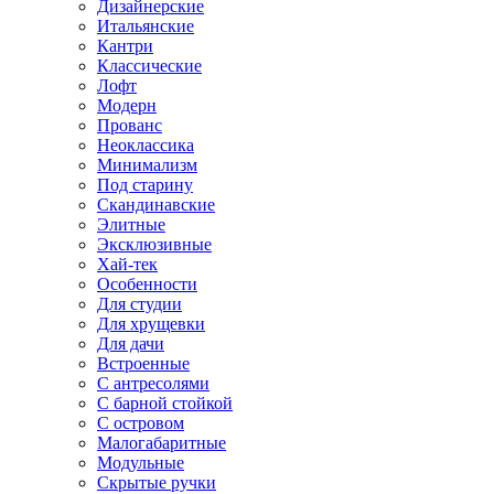
Дизайнерские
Итальянские
Кантри
Классические
Лофт
Модерн
Прованс
Неоклассика
Минимализм
Под старину
Скандинавские
Элитные
Эксклюзивные
Хай-тек
Особенности
Для студии
Для хрущевки
Для дачи
Встроенные
С антресолями
С барной стойкой
С островом
Малогабаритные
Модульные
Скрытые ручки