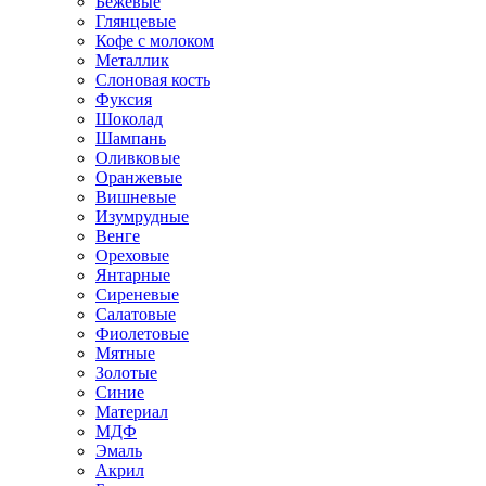
Бежевые
Глянцевые
Кофе с молоком
Металлик
Слоновая кость
Фуксия
Шоколад
Шампань
Оливковые
Оранжевые
Вишневые
Изумрудные
Венге
Ореховые
Янтарные
Сиреневые
Салатовые
Фиолетовые
Мятные
Золотые
Синие
Материал
МДФ
Эмаль
Акрил