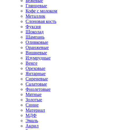
Бежевые
Глянцевые
Кофе с молоком
Металлик
Слоновая кость
Фуксия
Шоколад
Шампань
Оливковые
Оранжевые
Вишневые
Изумрудные
Венге
Ореховые
Янтарные
Сиреневые
Салатовые
Фиолетовые
Мятные
Золотые
Синие
Материал
МДФ
Эмаль
Акрил