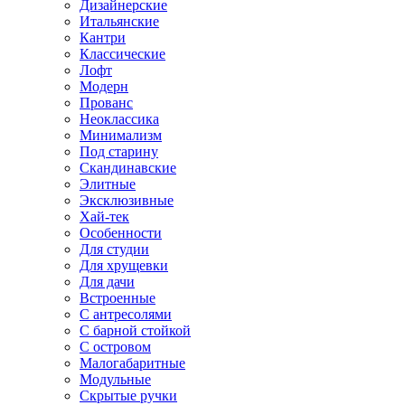
Дизайнерские
Итальянские
Кантри
Классические
Лофт
Модерн
Прованс
Неоклассика
Минимализм
Под старину
Скандинавские
Элитные
Эксклюзивные
Хай-тек
Особенности
Для студии
Для хрущевки
Для дачи
Встроенные
С антресолями
С барной стойкой
С островом
Малогабаритные
Модульные
Скрытые ручки