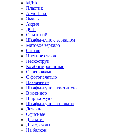
МДФ
Пластик
Alvic Luxe
Эмаль
Акрил
ДСП
С патиной
Шкафы-купе с зеркалом
Матовое зеркало
Стекло
Цветное стекло
Пескоструй
Комбинированные
С витражами
С фотопечатью
Назначение
Шкафы-купе в гостиную
В коридор
В прихожую
Шкафы-купе в спальню
Детские
Офисные
Для книг
Для одежды
На балкон