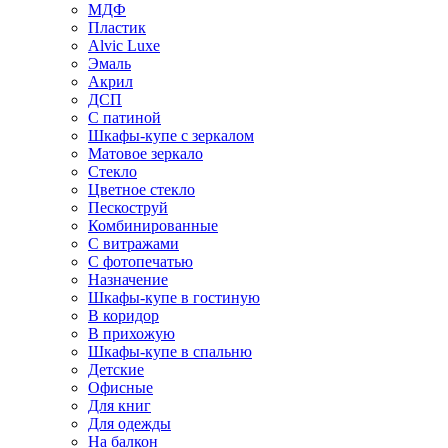
МДФ
Пластик
Alvic Luxe
Эмаль
Акрил
ДСП
С патиной
Шкафы-купе с зеркалом
Матовое зеркало
Стекло
Цветное стекло
Пескоструй
Комбинированные
С витражами
С фотопечатью
Назначение
Шкафы-купе в гостиную
В коридор
В прихожую
Шкафы-купе в спальню
Детские
Офисные
Для книг
Для одежды
На балкон