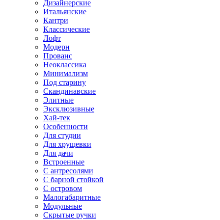
Дизайнерские
Итальянские
Кантри
Классические
Лофт
Модерн
Прованс
Неоклассика
Минимализм
Под старину
Скандинавские
Элитные
Эксклюзивные
Хай-тек
Особенности
Для студии
Для хрущевки
Для дачи
Встроенные
С антресолями
С барной стойкой
С островом
Малогабаритные
Модульные
Скрытые ручки