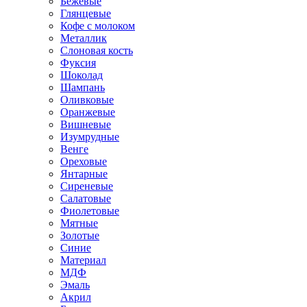
Бежевые
Глянцевые
Кофе с молоком
Металлик
Слоновая кость
Фуксия
Шоколад
Шампань
Оливковые
Оранжевые
Вишневые
Изумрудные
Венге
Ореховые
Янтарные
Сиреневые
Салатовые
Фиолетовые
Мятные
Золотые
Синие
Материал
МДФ
Эмаль
Акрил