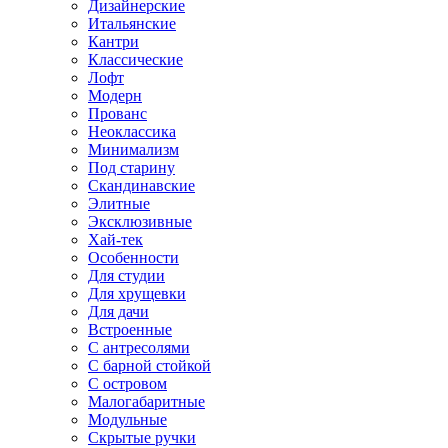
Дизайнерские
Итальянские
Кантри
Классические
Лофт
Модерн
Прованс
Неоклассика
Минимализм
Под старину
Скандинавские
Элитные
Эксклюзивные
Хай-тек
Особенности
Для студии
Для хрущевки
Для дачи
Встроенные
С антресолями
С барной стойкой
С островом
Малогабаритные
Модульные
Скрытые ручки