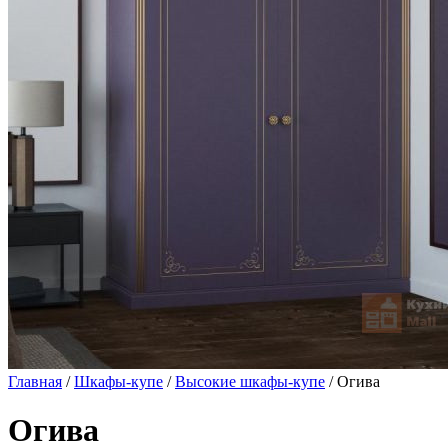
Главная
/
Шкафы-купе
/
Высокие шкафы-купе
/ Огива
Огива