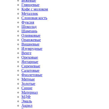
Бежевые
Глянцевые
Кофе с молоком
Металлик
Слоновая кость
Фуксия
Шоколад
Шампань
Оливковые
Оранжевые
Вишневые
Изумрудные
Венге
Ореховые
Янтарные
Сиреневые
Салатовые
Фиолетовые
Мятные
Золотые
Синие
Материал
МДФ
Эмаль
Акрил