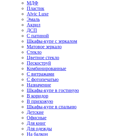
МДФ
Пластик
Alvic Luxe
Эмаль
Акрил
ДСП
С патиной
Шкафы-купе с зеркалом
Матовое зеркало
Стекло
Цветное стекло
Пескоструй
Комбинированные
С витражами
С фотопечатью
Назначение
Шкафы-купе в гостиную
В коридор
В прихожую
Шкафы-купе в спальню
Детские
Офисные
Для книг
Для одежды
На балкон