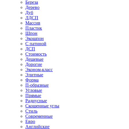
Береза
Дерево
Дуб
ЛДСП
Массив
Пластик
Шпон
Экошпон
С патиной
ДСП
Стоимость
Дешевые
Дорогие
Эконом-класс
Элитные
Форма
П-образные
Угловые
Прямые
Радиусные
Скошенные углы
Стиль
Современные
Евро
Английские