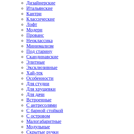
Дизайнерские
Итальянские
Кантри
Классические
Лофт
Модерн
Прованс
Неоклассика
Минимализм
Под старину
Скандинавские
Элитные
Эксклюзивные
Хай-тек
Особенности
Для студии
Для хрущевки
Для дачи
Встроенные
С антресолями
С барной стойкой
С островом
Малогабаритные
Модульные
Скрытые ручки