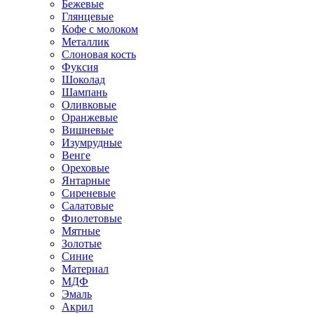
Бежевые
Глянцевые
Кофе с молоком
Металлик
Слоновая кость
Фуксия
Шоколад
Шампань
Оливковые
Оранжевые
Вишневые
Изумрудные
Венге
Ореховые
Янтарные
Сиреневые
Салатовые
Фиолетовые
Мятные
Золотые
Синие
Материал
МДФ
Эмаль
Акрил