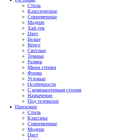
Стиль
Классические
Современные
Модерн
Хай-тек
Цвет
Белые
Венге
Светлые
Темные
Размер
Мини стенки
Форма
Угловые
Особенности
С компьютерным столом
Назначение
Под телевизор
Прихожие
Стиль
Классика
Современные
Модерн
Цвет