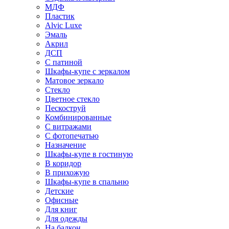
МДФ
Пластик
Alvic Luxe
Эмаль
Акрил
ДСП
С патиной
Шкафы-купе с зеркалом
Матовое зеркало
Стекло
Цветное стекло
Пескоструй
Комбинированные
С витражами
С фотопечатью
Назначение
Шкафы-купе в гостиную
В коридор
В прихожую
Шкафы-купе в спальню
Детские
Офисные
Для книг
Для одежды
На балкон