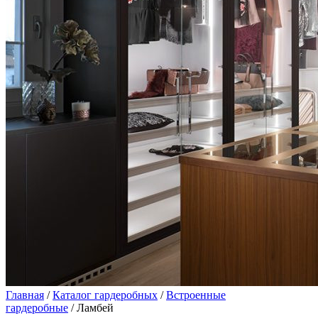
Главная
/
Каталог гардеробных
/
Встроенные
гардеробные
/ Ламбей