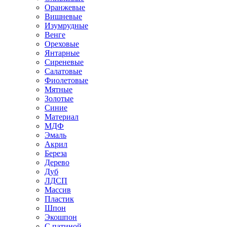
Оранжевые
Вишневые
Изумрудные
Венге
Ореховые
Янтарные
Сиреневые
Салатовые
Фиолетовые
Мятные
Золотые
Синие
Материал
МДФ
Эмаль
Акрил
Береза
Дерево
Дуб
ЛДСП
Массив
Пластик
Шпон
Экошпон
С патиной