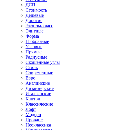
ДСП
Стоимость
Дешевые
Дорогие
Эконом-класс
Элитные
Форма
П-образные
Угловые
Прямые
Радиусные
Скошенные углы
Стиль
Современные
Евро
Английские
Дизайнерские
Итальянские
Кантри
Классические
Лофт
Модерн
Прованс
Неоклассика