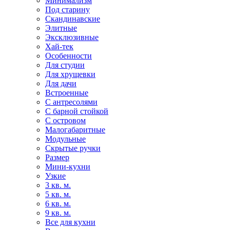
Минимализм
Под старину
Скандинавские
Элитные
Эксклюзивные
Хай-тек
Особенности
Для студии
Для хрущевки
Для дачи
Встроенные
С антресолями
С барной стойкой
С островом
Малогабаритные
Модульные
Скрытые ручки
Размер
Мини-кухни
Узкие
3 кв. м.
5 кв. м.
6 кв. м.
9 кв. м.
Все для кухни