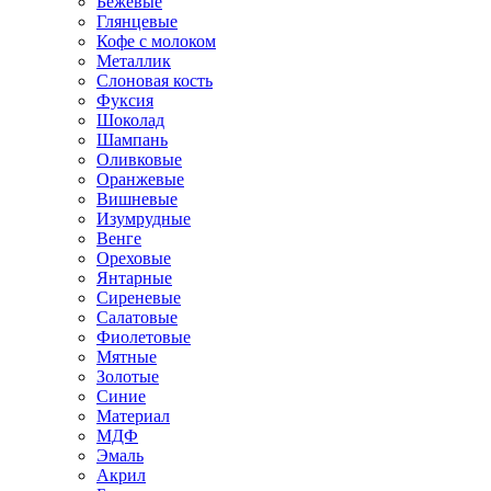
Бежевые
Глянцевые
Кофе с молоком
Металлик
Слоновая кость
Фуксия
Шоколад
Шампань
Оливковые
Оранжевые
Вишневые
Изумрудные
Венге
Ореховые
Янтарные
Сиреневые
Салатовые
Фиолетовые
Мятные
Золотые
Синие
Материал
МДФ
Эмаль
Акрил