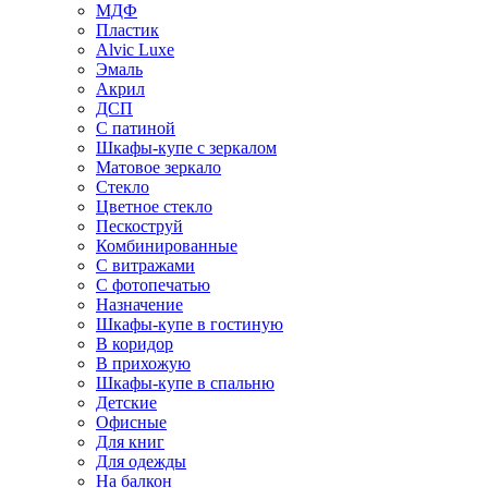
МДФ
Пластик
Alvic Luxe
Эмаль
Акрил
ДСП
С патиной
Шкафы-купе с зеркалом
Матовое зеркало
Стекло
Цветное стекло
Пескоструй
Комбинированные
С витражами
С фотопечатью
Назначение
Шкафы-купе в гостиную
В коридор
В прихожую
Шкафы-купе в спальню
Детские
Офисные
Для книг
Для одежды
На балкон