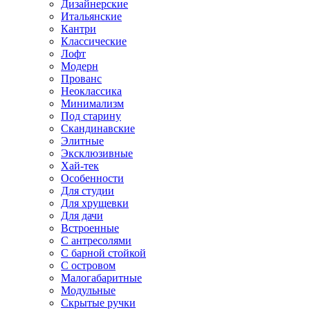
Дизайнерские
Итальянские
Кантри
Классические
Лофт
Модерн
Прованс
Неоклассика
Минимализм
Под старину
Скандинавские
Элитные
Эксклюзивные
Хай-тек
Особенности
Для студии
Для хрущевки
Для дачи
Встроенные
С антресолями
С барной стойкой
С островом
Малогабаритные
Модульные
Скрытые ручки