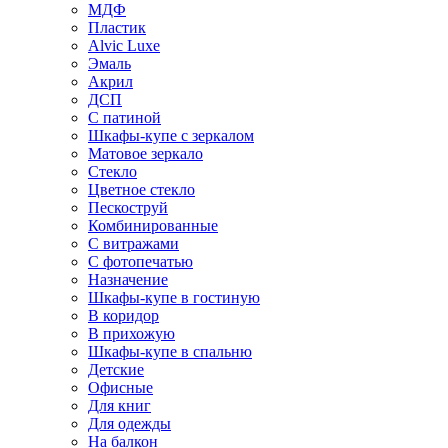
МДФ
Пластик
Alvic Luxe
Эмаль
Акрил
ДСП
С патиной
Шкафы-купе с зеркалом
Матовое зеркало
Стекло
Цветное стекло
Пескоструй
Комбинированные
С витражами
С фотопечатью
Назначение
Шкафы-купе в гостиную
В коридор
В прихожую
Шкафы-купе в спальню
Детские
Офисные
Для книг
Для одежды
На балкон