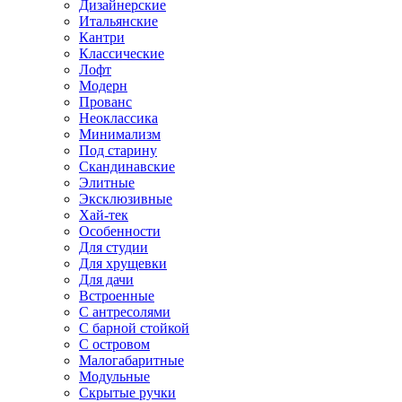
Дизайнерские
Итальянские
Кантри
Классические
Лофт
Модерн
Прованс
Неоклассика
Минимализм
Под старину
Скандинавские
Элитные
Эксклюзивные
Хай-тек
Особенности
Для студии
Для хрущевки
Для дачи
Встроенные
С антресолями
С барной стойкой
С островом
Малогабаритные
Модульные
Скрытые ручки