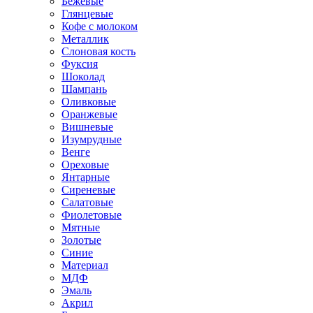
Бежевые
Глянцевые
Кофе с молоком
Металлик
Слоновая кость
Фуксия
Шоколад
Шампань
Оливковые
Оранжевые
Вишневые
Изумрудные
Венге
Ореховые
Янтарные
Сиреневые
Салатовые
Фиолетовые
Мятные
Золотые
Синие
Материал
МДФ
Эмаль
Акрил