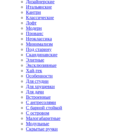
Дизайнерские
Итальянские
Кантри
Классические
Лофт
Модерн
Прованс
Неоклассика
Минимализм
Под старину
Скандинавские
Элитные
Эксклюзивные
Хай-тек
Особенности
Для студии
Для хрущевки
Для дачи
Встроенные
С антресолями
С барной стойкой
С островом
Малогабаритные
Модульные
Скрытые ручки