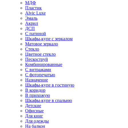
МДФ
Пластик
Alvic Luxe
Эмаль
Акрил
ДСП
С патиной
Шкафы-купе с зеркалом
Матовое зеркало
Стекло
Цветное стекло
Пескоструй
Комбинированные
С витражами
С фотопечатью
Назначение
Шкафы-купе в гостиную
В коридор
В прихожую
Шкафы-купе в спальню
Детские
Офисные
Для книг
Для одежды
На балкон