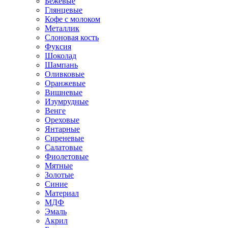
Бежевые
Глянцевые
Кофе с молоком
Металлик
Слоновая кость
Фуксия
Шоколад
Шампань
Оливковые
Оранжевые
Вишневые
Изумрудные
Венге
Ореховые
Янтарные
Сиреневые
Салатовые
Фиолетовые
Мятные
Золотые
Синие
Материал
МДФ
Эмаль
Акрил