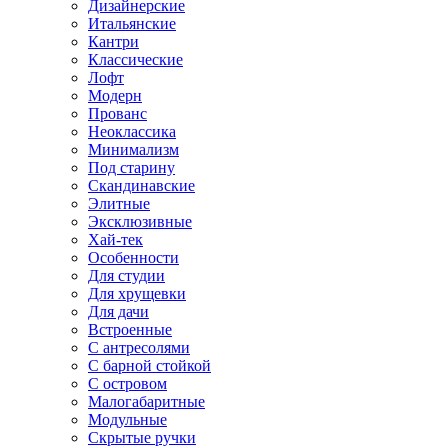
Дизайнерские
Итальянские
Кантри
Классические
Лофт
Модерн
Прованс
Неоклассика
Минимализм
Под старину
Скандинавские
Элитные
Эксклюзивные
Хай-тек
Особенности
Для студии
Для хрущевки
Для дачи
Встроенные
С антресолями
С барной стойкой
С островом
Малогабаритные
Модульные
Скрытые ручки