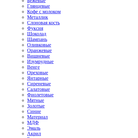
Бежевые
Глянцевые
Кофе с молоком
Металлик
Слоновая кость
Фуксия
Шоколад
Шампань
Оливковые
Оранжевые
Вишневые
Изумрудные
Венге
Ореховые
Янтарные
Сиреневые
Салатовые
Фиолетовые
Мятные
Золотые
Синие
Материал
МДФ
Эмаль
Акрил