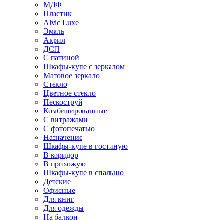
МДФ
Пластик
Alvic Luxe
Эмаль
Акрил
ДСП
С патиной
Шкафы-купе с зеркалом
Матовое зеркало
Стекло
Цветное стекло
Пескоструй
Комбинированные
С витражами
С фотопечатью
Назначение
Шкафы-купе в гостиную
В коридор
В прихожую
Шкафы-купе в спальню
Детские
Офисные
Для книг
Для одежды
На балкон