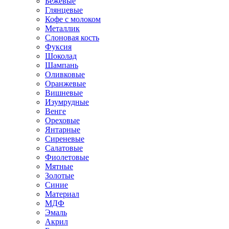
Бежевые
Глянцевые
Кофе с молоком
Металлик
Слоновая кость
Фуксия
Шоколад
Шампань
Оливковые
Оранжевые
Вишневые
Изумрудные
Венге
Ореховые
Янтарные
Сиреневые
Салатовые
Фиолетовые
Мятные
Золотые
Синие
Материал
МДФ
Эмаль
Акрил