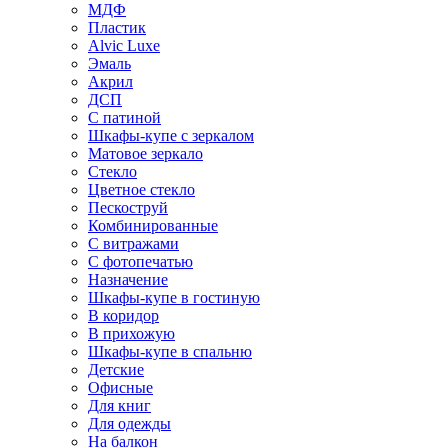
МДФ
Пластик
Alvic Luxe
Эмаль
Акрил
ДСП
С патиной
Шкафы-купе с зеркалом
Матовое зеркало
Стекло
Цветное стекло
Пескоструй
Комбинированные
С витражами
С фотопечатью
Назначение
Шкафы-купе в гостиную
В коридор
В прихожую
Шкафы-купе в спальню
Детские
Офисные
Для книг
Для одежды
На балкон