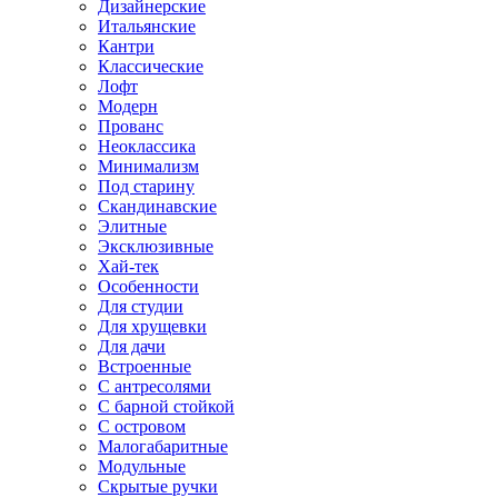
Дизайнерские
Итальянские
Кантри
Классические
Лофт
Модерн
Прованс
Неоклассика
Минимализм
Под старину
Скандинавские
Элитные
Эксклюзивные
Хай-тек
Особенности
Для студии
Для хрущевки
Для дачи
Встроенные
С антресолями
С барной стойкой
С островом
Малогабаритные
Модульные
Скрытые ручки