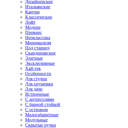
Дизайнерские
Итальянские
Кантри
Классические
Лофт
Модерн
Прованс
Неоклассика
Минимализм
Под старину
Скандинавские
Элитные
Эксклюзивные
Хай-тек
Особенности
Для студии
Для хрущевки
Для дачи
Встроенные
С антресолями
С барной стойкой
С островом
Малогабаритные
Модульные
Скрытые ручки