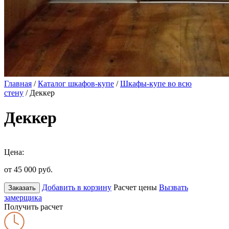
Главная
/
Каталог шкафов-купе
/
Шкафы-купе во всю
стену
/ Деккер
Деккер
Цена:
от 45 000
руб.
Добавить в корзину
Расчет цены
Вызвать
Заказать
замерщика
Получить расчет