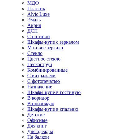
МДФ
Пластик
Alvic Luxe
Эмаль
Акрил
ДСП
С патиной
Шкафы-купе с зеркалом
Матовое зеркало
Стекло
Цветное стекло
Пескоструй
Комбинированные
С витражами
С фотопечатью
Назначение
Шкафы-купе в гостиную
В коридор
В прихожую
Шкафы-купе в спальню
Детские
Офисные
Для книг
Для одежды
На балкон