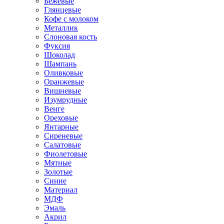
Бежевые
Глянцевые
Кофе с молоком
Металлик
Слоновая кость
Фуксия
Шоколад
Шампань
Оливковые
Оранжевые
Вишневые
Изумрудные
Венге
Ореховые
Янтарные
Сиреневые
Салатовые
Фиолетовые
Мятные
Золотые
Синие
Материал
МДФ
Эмаль
Акрил