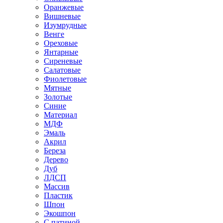
Оранжевые
Вишневые
Изумрудные
Венге
Ореховые
Янтарные
Сиреневые
Салатовые
Фиолетовые
Мятные
Золотые
Синие
Материал
МДФ
Эмаль
Акрил
Береза
Дерево
Дуб
ЛДСП
Массив
Пластик
Шпон
Экошпон
С патиной