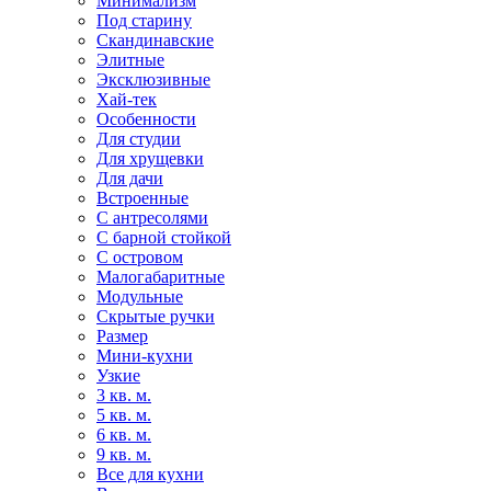
Минимализм
Под старину
Скандинавские
Элитные
Эксклюзивные
Хай-тек
Особенности
Для студии
Для хрущевки
Для дачи
Встроенные
С антресолями
С барной стойкой
С островом
Малогабаритные
Модульные
Скрытые ручки
Размер
Мини-кухни
Узкие
3 кв. м.
5 кв. м.
6 кв. м.
9 кв. м.
Все для кухни