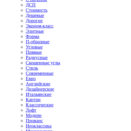
ДСП
Стоимость
Дешевые
Дорогие
Эконом-класс
Элитные
Форма
П-образные
Угловые
Прямые
Радиусные
Скошенные углы
Стиль
Современные
Евро
Английские
Дизайнерские
Итальянские
Кантри
Классические
Лофт
Модерн
Прованс
Неоклассика