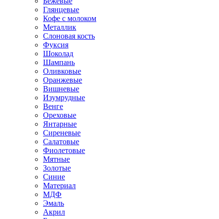
Бежевые
Глянцевые
Кофе с молоком
Металлик
Слоновая кость
Фуксия
Шоколад
Шампань
Оливковые
Оранжевые
Вишневые
Изумрудные
Венге
Ореховые
Янтарные
Сиреневые
Салатовые
Фиолетовые
Мятные
Золотые
Синие
Материал
МДФ
Эмаль
Акрил