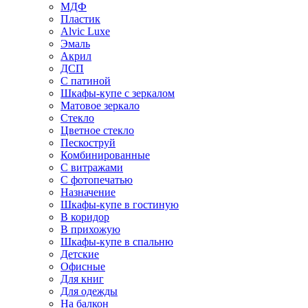
МДФ
Пластик
Alvic Luxe
Эмаль
Акрил
ДСП
С патиной
Шкафы-купе с зеркалом
Матовое зеркало
Стекло
Цветное стекло
Пескоструй
Комбинированные
С витражами
С фотопечатью
Назначение
Шкафы-купе в гостиную
В коридор
В прихожую
Шкафы-купе в спальню
Детские
Офисные
Для книг
Для одежды
На балкон