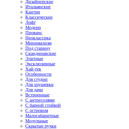
Дизайнерские
Итальянские
Кантри
Классические
Лофт
Модерн
Прованс
Неоклассика
Минимализм
Под старину
Скандинавские
Элитные
Эксклюзивные
Хай-тек
Особенности
Для студии
Для хрущевки
Для дачи
Встроенные
С антресолями
С барной стойкой
С островом
Малогабаритные
Модульные
Скрытые ручки