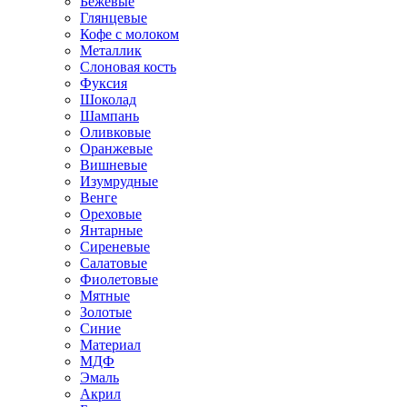
Бежевые
Глянцевые
Кофе с молоком
Металлик
Слоновая кость
Фуксия
Шоколад
Шампань
Оливковые
Оранжевые
Вишневые
Изумрудные
Венге
Ореховые
Янтарные
Сиреневые
Салатовые
Фиолетовые
Мятные
Золотые
Синие
Материал
МДФ
Эмаль
Акрил