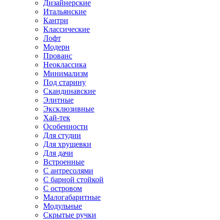
Дизайнерские
Итальянские
Кантри
Классические
Лофт
Модерн
Прованс
Неоклассика
Минимализм
Под старину
Скандинавские
Элитные
Эксклюзивные
Хай-тек
Особенности
Для студии
Для хрущевки
Для дачи
Встроенные
С антресолями
С барной стойкой
С островом
Малогабаритные
Модульные
Скрытые ручки