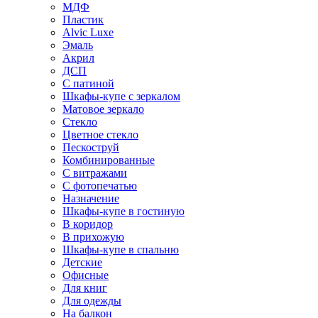
МДФ
Пластик
Alvic Luxe
Эмаль
Акрил
ДСП
С патиной
Шкафы-купе с зеркалом
Матовое зеркало
Стекло
Цветное стекло
Пескоструй
Комбинированные
С витражами
С фотопечатью
Назначение
Шкафы-купе в гостиную
В коридор
В прихожую
Шкафы-купе в спальню
Детские
Офисные
Для книг
Для одежды
На балкон